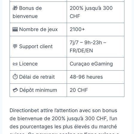
🎁 Bonus de
200% jusqu’à 300
bienvenue
CHF
🎰 Nombre de jeux
2100+
7j/7 – 9h-23h –
💬 Support client
FR/DE/EN
📜 Licence
Curaçao eGaming
⏱️ Délai de retrait
48-96 heures
💳 Dépôt minimum
20 CHF
Directionbet attire l’attention avec son bonus
de bienvenue de 200% jusqu’à 300 CHF, l’un
des pourcentages les plus élevés du marché