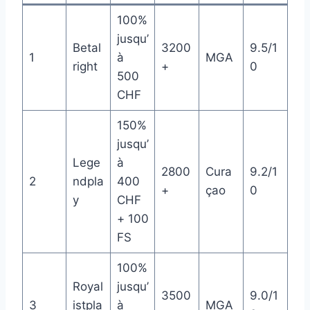
100%
jusqu’
Betal
3200
9.5/1
1
à
MGA
right
+
0
500
CHF
150%
jusqu’
Lege
à
2800
Cura
9.2/1
2
ndpla
400
+
çao
0
y
CHF
+ 100
FS
100%
Royal
jusqu’
3500
9.0/1
3
istpla
à
MGA