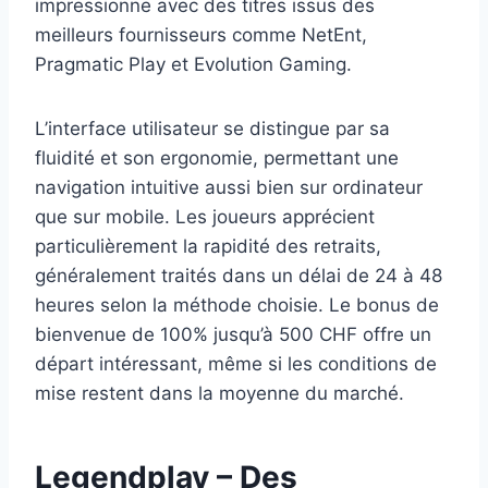
impressionne avec des titres issus des
meilleurs fournisseurs comme NetEnt,
Pragmatic Play et Evolution Gaming.
L’interface utilisateur se distingue par sa
fluidité et son ergonomie, permettant une
navigation intuitive aussi bien sur ordinateur
que sur mobile. Les joueurs apprécient
particulièrement la rapidité des retraits,
généralement traités dans un délai de 24 à 48
heures selon la méthode choisie. Le bonus de
bienvenue de 100% jusqu’à 500 CHF offre un
départ intéressant, même si les conditions de
mise restent dans la moyenne du marché.
Legendplay – Des