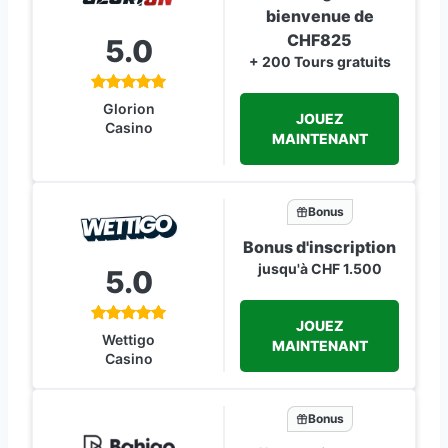
bienvenue de
CHF825
5.0
+ 200 Tours gratuits
Glorion
JOUEZ
Casino
MAINTENANT
Bonus
Bonus d'inscription
jusqu'à CHF 1.500
5.0
JOUEZ
Wettigo
MAINTENANT
Casino
Bonus