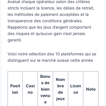
évalué chaque opérateur selon des critères
stricts incluant la licence, les délais de retrait,
les méthodes de paiement acceptées et la
transparence des conditions générales.
Rappelons que les jeux d’argent comportent
des risques et qu’aucun gain n’est jamais
garanti.
Voici notre sélection des 10 plateformes qui se
distinguent sur le marché suisse cette année.
Bonu
Nom
s de
Posit
Casi
bre
Licen
bien
Note
ion
no
de
ce
venu
jeux
e