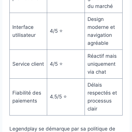
du marché
Design
Interface
moderne et
4/5 ⭐
utilisateur
navigation
agréable
Réactif mais
Service client
4/5 ⭐
uniquement
via chat
Délais
Fiabilité des
respectés et
4.5/5 ⭐
paiements
processus
clair
Legendplay se démarque par sa politique de