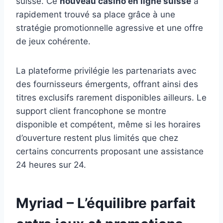
suisse. Ce
nouveau casino en ligne suisse
a
rapidement trouvé sa place grâce à une
stratégie promotionnelle agressive et une offre
de jeux cohérente.
La plateforme privilégie les partenariats avec
des fournisseurs émergents, offrant ainsi des
titres exclusifs rarement disponibles ailleurs. Le
support client francophone se montre
disponible et compétent, même si les horaires
d’ouverture restent plus limités que chez
certains concurrents proposant une assistance
24 heures sur 24.
Myriad – L’équilibre parfait