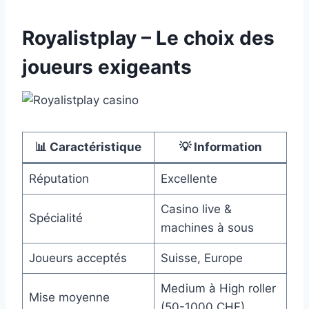
Royalistplay – Le choix des
joueurs exigeants
📊 Caractéristique
💡 Information
Réputation
Excellente
Casino live &
Spécialité
machines à sous
Joueurs acceptés
Suisse, Europe
Medium à High roller
Mise moyenne
(50-1000 CHF)