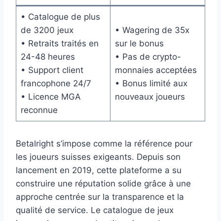
• Catalogue de plus
de 3200 jeux
• Wagering de 35x
• Retraits traités en
sur le bonus
24-48 heures
• Pas de crypto-
• Support client
monnaies acceptées
francophone 24/7
• Bonus limité aux
• Licence MGA
nouveaux joueurs
reconnue
Betalright s’impose comme la référence pour
les joueurs suisses exigeants. Depuis son
lancement en 2019, cette plateforme a su
construire une réputation solide grâce à une
approche centrée sur la transparence et la
qualité de service. Le catalogue de jeux