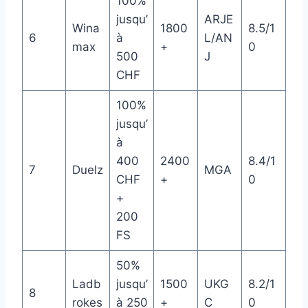
100%
jusqu’
ARJE
Wina
1800
8.5/1
6
à
L/AN
max
+
0
500
J
CHF
100%
jusqu’
à
400
2400
8.4/1
7
Duelz
MGA
CHF
+
0
+
200
FS
50%
Ladb
jusqu’
1500
UKG
8.2/1
8
rokes
à 250
+
C
0