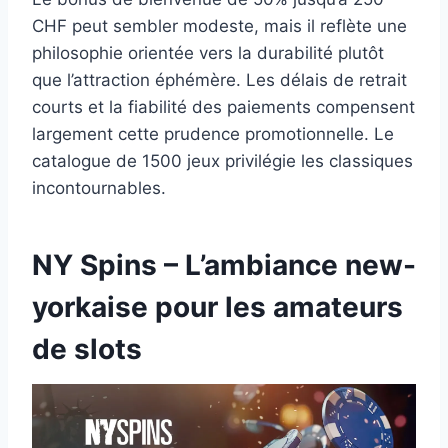
CHF peut sembler modeste, mais il reflète une
philosophie orientée vers la durabilité plutôt
que l’attraction éphémère. Les délais de retrait
courts et la fiabilité des paiements compensent
largement cette prudence promotionnelle. Le
catalogue de 1500 jeux privilégie les classiques
incontournables.
NY Spins – L’ambiance new-
yorkaise pour les amateurs
de slots