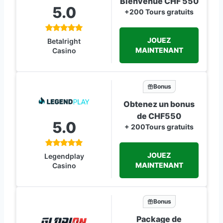
Bienvenue CHF 550
5.0
+200 Tours gratuits
JOUEZ
Betalright
MAINTENANT
Casino
Bonus
Obtenez un bonus
de CHF550
5.0
+ 200Tours gratuits
JOUEZ
Legendplay
MAINTENANT
Casino
Bonus
Package de