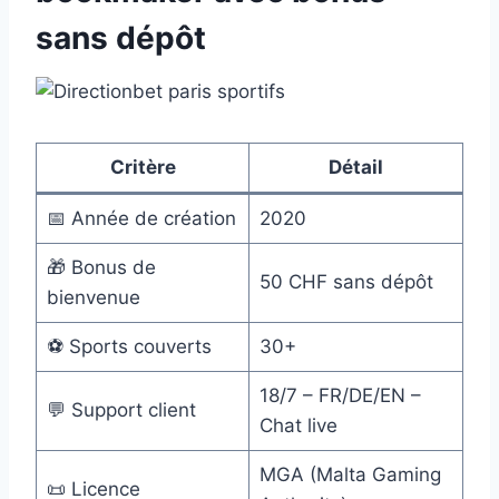
sans dépôt
Critère
Détail
📅 Année de création
2020
🎁 Bonus de
50 CHF sans dépôt
bienvenue
⚽ Sports couverts
30+
18/7 – FR/DE/EN –
💬 Support client
Chat live
MGA (Malta Gaming
📜 Licence