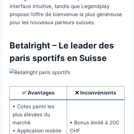
interface intuitive, tandis que Legendplay
propose l’offre de bienvenue la plus généreuse
pour les nouveaux parieurs suisses.
Betalright – Le leader des
paris sportifs en Suisse
✅ Avantages
❌ Inconvénients
• Cotes parmi les
plus élevées du
marché
• Bonus limité à 200
• Application mobile
CHF