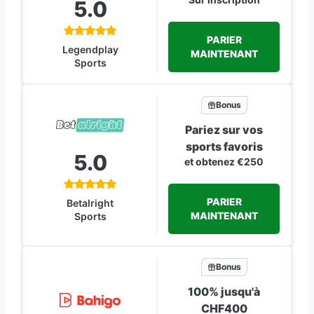
5.0
PARIER
Legendplay
MAINTENANT
Sports
Bonus
Pariez sur vos
sports favoris
5.0
et obtenez €250
PARIER
Betalright
MAINTENANT
Sports
Bonus
100% jusqu'à
CHF400