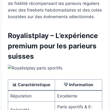
de fidélité récompensant les parieurs réguliers
avec des freebets hebdomadaires et des cotes
boostées sur des événements sélectionnés.
Royalistplay – L’expérience
premium pour les parieurs
suisses
📊 Caractéristique
💡 Information
Réputation
Excellente
Paris sportifs & E-