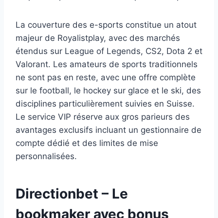
La couverture des e-sports constitue un atout
majeur de Royalistplay, avec des marchés
étendus sur League of Legends, CS2, Dota 2 et
Valorant. Les amateurs de sports traditionnels
ne sont pas en reste, avec une offre complète
sur le football, le hockey sur glace et le ski, des
disciplines particulièrement suivies en Suisse.
Le service VIP réserve aux gros parieurs des
avantages exclusifs incluant un gestionnaire de
compte dédié et des limites de mise
personnalisées.
Directionbet – Le
bookmaker avec bonus