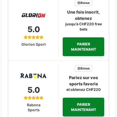
Bonus
Une fois inscrit,
obtenez
jusqu'à CHF220 free
5.0
bets
PARIER
Glorion Sport
MAINTENANT
Bonus
Pariez sur vos
sports favoris
5.0
et obtenez CHF220
PARIER
Rabona
MAINTENANT
Sports