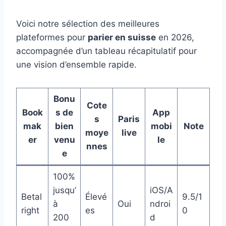
Voici notre sélection des meilleures
plateformes pour
parier en suisse
en 2026,
accompagnée d’un tableau récapitulatif pour
une vision d’ensemble rapide.
Bonu
Cote
Book
s de
App
s
Paris
mak
bien
mobi
Note
moye
live
er
venu
le
nnes
e
100%
jusqu’
iOS/A
Betal
Élevé
9.5/1
à
Oui
ndroi
right
es
0
200
d