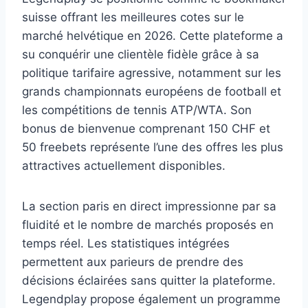
suisse offrant les meilleures cotes sur le
marché helvétique en 2026. Cette plateforme a
su conquérir une clientèle fidèle grâce à sa
politique tarifaire agressive, notamment sur les
grands championnats européens de football et
les compétitions de tennis ATP/WTA. Son
bonus de bienvenue comprenant 150 CHF et
50 freebets représente l’une des offres les plus
attractives actuellement disponibles.
La section paris en direct impressionne par sa
fluidité et le nombre de marchés proposés en
temps réel. Les statistiques intégrées
permettent aux parieurs de prendre des
décisions éclairées sans quitter la plateforme.
Legendplay propose également un programme