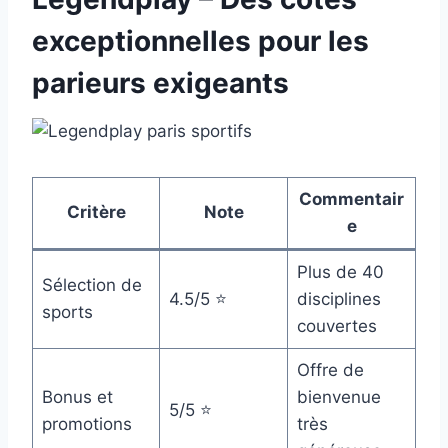
exceptionnelles pour les
parieurs exigeants
Commentair
Critère
Note
e
Plus de 40
Sélection de
4.5/5 ⭐
disciplines
sports
couvertes
Offre de
Bonus et
bienvenue
5/5 ⭐
promotions
très