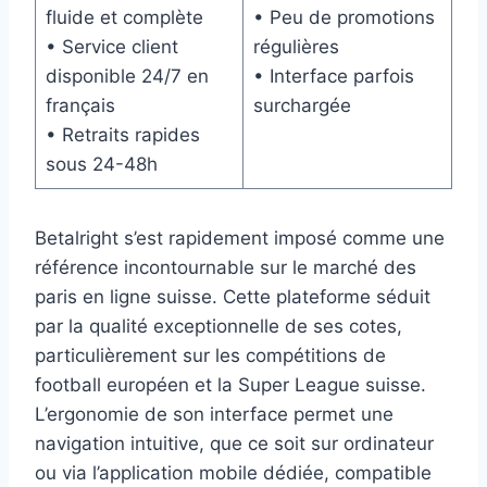
fluide et complète
• Peu de promotions
• Service client
régulières
disponible 24/7 en
• Interface parfois
français
surchargée
• Retraits rapides
sous 24-48h
Betalright s’est rapidement imposé comme une
référence incontournable sur le marché des
paris en ligne suisse. Cette plateforme séduit
par la qualité exceptionnelle de ses cotes,
particulièrement sur les compétitions de
football européen et la Super League suisse.
L’ergonomie de son interface permet une
navigation intuitive, que ce soit sur ordinateur
ou via l’application mobile dédiée, compatible